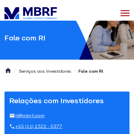
Fale com RI
Serviços aos Investidores
Fale com RI
Relações com Investidores
ri@mbrf.com
+55 (11) 2322-5377