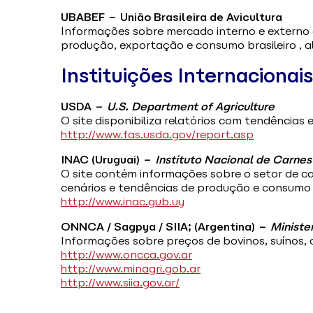
UBABEF – União Brasileira de Avicultura
Informações sobre mercado interno e externo 
produção, exportação e consumo brasileiro , al
Instituições Internacionais
USDA –
U.S. Department of Agriculture
O site disponibiliza relatórios com tendências
http://www.fas.usda.gov/report.asp
INAC (Uruguai) –
Instituto Nacional de Carnes
O site contém informações sobre o setor de c
cenários e tendências de produção e consumo 
http://www.inac.gub.uy
ONNCA / Sagpya / SIIA; (Argentina) –
Ministe
Informações sobre preços de bovinos, suínos, o
http://www.oncca.gov.ar
http://www.minagri.gob.ar
http://www.siia.gov.ar/