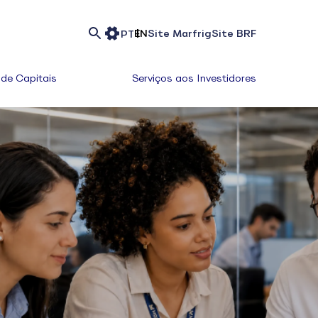
EN
Site Marfrig
Site BRF
PT
de Capitais
Serviços aos Investidores