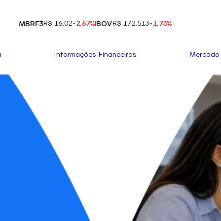
R$ 16,02
-2,67%
R$ 172.513
-1,73%
MBRF3
IBOV
a
Informações Financeiras
Mercado 