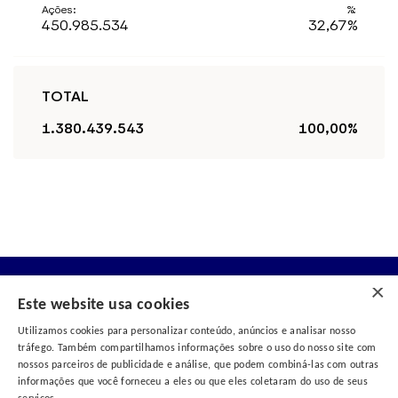
450.985.534
32,67%
TOTAL
1.380.439.543
100,00%
×
Este website usa cookies
Utilizamos cookies para personalizar conteúdo, anúncios e analisar nosso
tráfego. Também compartilhamos informações sobre o uso do nosso site com
nossos parceiros de publicidade e análise, que podem combiná-las com outras
informações que você forneceu a eles ou que eles coletaram do uso de seus
© 2025 MBRF. Todos os direitos reservados.